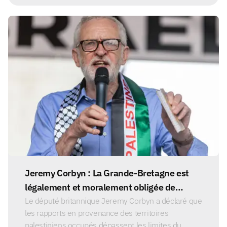
Jeremy Corbyn : La Grande-Bretagne est
légalement et moralement obligée de
cesser de soutenir Israël.
Le député britannique Jeremy Corbyn a déclaré que
les rapports en provenance des territoires
palestiniens occupés dépassent les limites du