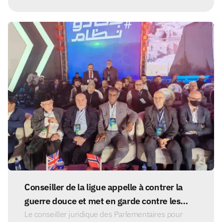
Conseiller de la ligue appelle à contrer la
guerre douce et met en garde contre les
complots visant la nation
Le conseiller juridique des Parlementaires pour