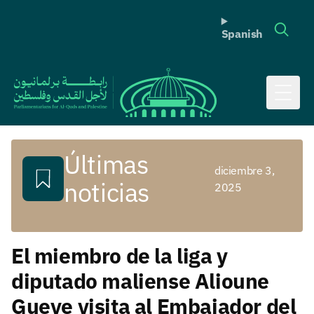
Spanish
Toggl
Últimas
diciembre 3,
noticias
2025
El miembro de la liga y
diputado maliense Alioune
Gueye visita al Embajador del