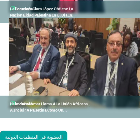
Leer más
La Senadora Clara López Obtiene La
Nacionalidad Palestina En El Día In...
Leer más
Hamid Al-Ahmar Llama A La Unión Africana
A Incluir A Palestina Como Un...
العضوية في المنظمات الدولية