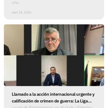
una...
abril 14, 2026
Llamado a la acción internacional urgente y
calificación de crimen de guerra: La Liga
organiza un simposio parlamentario sobre
La Liga de Parlamentarios por Al-Quds y Palestina