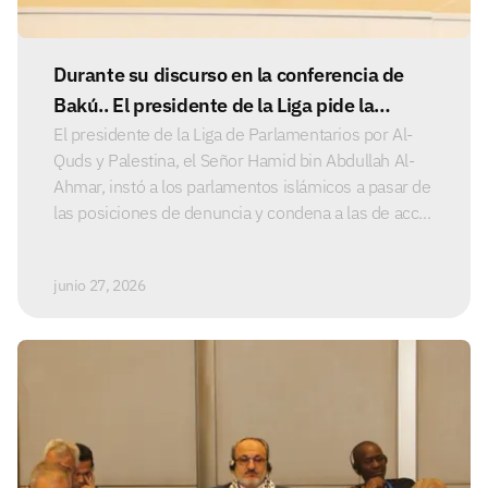
Durante su discurso en la conferencia de
Bakú.. El presidente de la Liga pide la
formación de una alianza parlamentaria
El presidente de la Liga de Parlamentarios por Al-
Quds y Palestina, el Señor Hamid bin Abdullah Al-
islámica para romper el asedio a Gaza
Ahmar, instó a los parlamentos islámicos a pasar de
las posiciones de denuncia y condena a las de acc...
junio 27, 2026