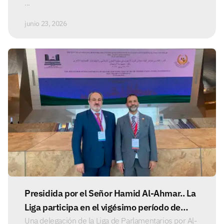
...
junio 23, 2026
Presidida por el Señor Hamid Al-Ahmar.. La
Liga participa en el vigésimo período de
sesiones de la Unión Parlamentaria de los
Una delegación de la Liga de Parlamentarios por Al-