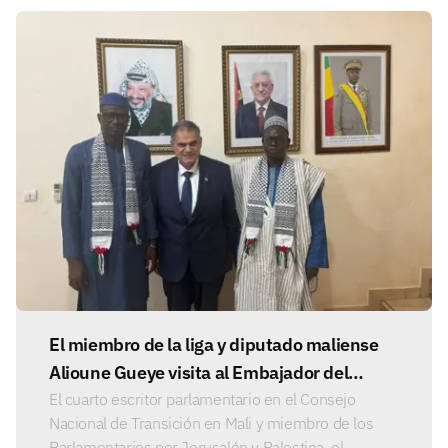
El miembro de la liga y diputado maliense
Alioune Gueye visita al Embajador del
Estado de Palestina en Bamako.
El cuarto escritor parlamentario en el Consejo
Nacional de Transición en Mali y miembro de los
Parlamentarios por Jerusalén y Palestina, el