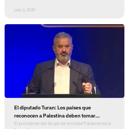
julio 2, 2025
El diputado Turan: Los países que
reconocen a Palestina deben tomar
posturas reales ante el genocidio en Gaza
El presidente del Grupo de Amistad Parlamentaria