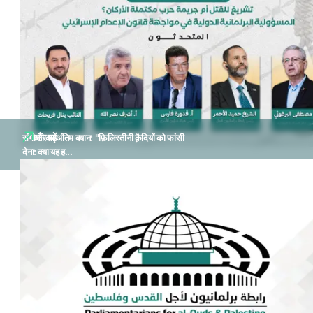
और पढ़ें
संगोष्ठी का अंतिम बयान: "फ़िलिस्तीनी क़ैदियों को फांसी
देना: क्या यह ह...