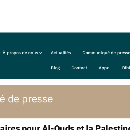
À propos de nous
Actualités
Communiqué de press
Blog
Contact
Appel
Bib
 de presse
aires pour Al-Quds et la Palesti