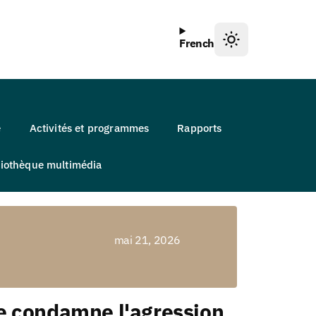
French
e
Activités et programmes
Rapports
liothèque multimédia
mai 21, 2026
ne condamne l'agression