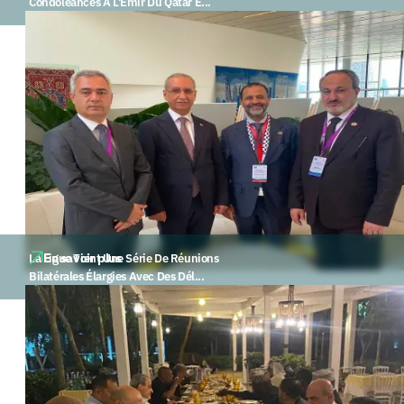
Condoléances À L'Émir Du Qatar E...
En savoir plus
La Ligue Tient Une Série De Réunions
Bilatérales Élargies Avec Des Dél...